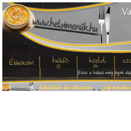
03
04
Erre a hétre még egyik étt