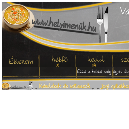
03
04
Erre a hétre még egyik étt