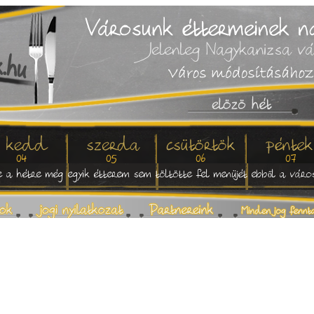
Jelenleg Nagykanizsa vá
04
05
06
07
 a hétre még egyik étterem sem töltötte fel menüjét ebből a váro