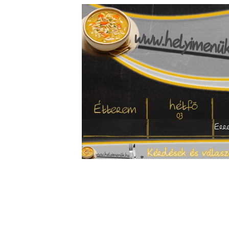
03
Erre