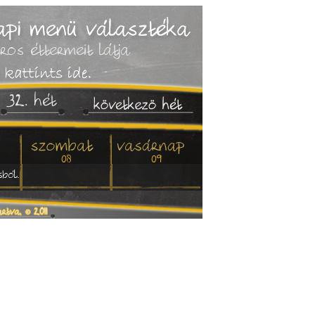
ros éttermeit látja
32. hét
08
09
sból.