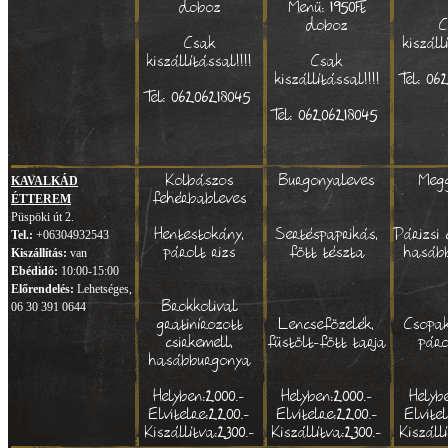
doboz
Menü: 1950Ft
doboz
C
Csak
kiszáll
kiszállítással!!!!
Csak
kiszállítással!!!!
Tel: 0
Tel: 06206218045
Tel: 06206218045
Kolbászos
Burgonyaleves
Megg
KAVALKÁD
fehérbableves
ÉTTEREM
Püspöki út 2.
Hentestokány,
Sertéspaprikás,
Párizsi 
Tel.:
+06304932543
párolt rizs
fött tészta
hasáb
Kiszállítás:
van
Ebédidő:
10:00-15:00
Előrendelés:
Lehetséges,
Brokkolival
06 30 391 0644
gratinírozott
Lencsefözelék,
Csopak
csirkemell,
füstölt-fött tarja
páro
hasábburgonya
Helyben:2000.-
Helyben:2000.-
Helyb
Elvitelre:2200.-
Elvitelre:2200.-
Elvite
Kiszállítva:2300.-
Kiszállítva:2300.-
Kiszáll