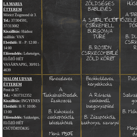
ZÖLDSÉGES
HÚS
LA MARIA
BABLEVES
ÉTTEREM
A: T
Móricz Zsigmond út 3.
A: SAJTTAL TÖLTÖTT
FÖZELÉ
Tel.:
37/304591,
CSIRKEMELL
PÖ
37/313082
BURGONYA
Kiszállítás:
Házhoz
PÜRÉ
B: D
szállítás: VAN
CSIR
Ebédidő:
H - P: 12:00 -
B: ROSTON
R
14:00
CSIRKECOMBFILÉ
Előrendelés:
Lehetséges,
ZÖLD KÖRET
ELŐZŐ HÉT
VASÁRNAPIG, 30/911-
4639
Fitneszleves
Brokkolileves,
Pal
MALOM UDVAR
kenyérkocka
ÉTTEREM
A:
Pesti út 57.
Tarkababfözelék,
A: Rántott
Szilva
Tel.:
+3637312352
fasírozott
csirkemell,
go
Kiszállítás:
INGYENES
burgonyapüré
Ebédidő:
H-V: 10:00-
B: Kukoricás
B: Mák
13:00
csirkepörkölt,
B: Zúzapörkölt,
Előrendelés:
Szükséges,
tésztaköret
tarhonya, savanyú
ELÖZÖ HÉT
Menü
CSÜTÖRTÖKIG
Menü: 1950Ft
d