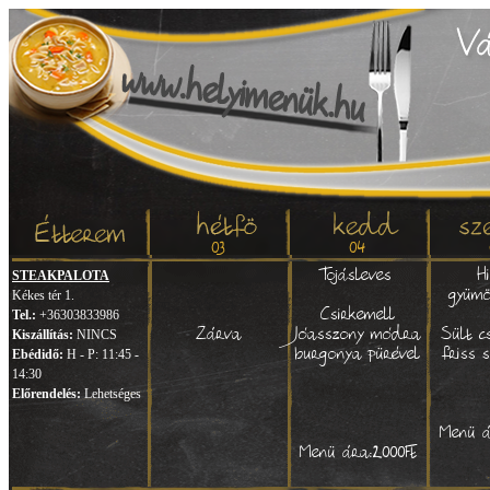
03
04
Tojásleves
H
STEAKPALOTA
gyümö
Kékes tér 1.
Csirkemell
Tel.:
+36303833986
Zárva
Jóasszony módra
Sült c
Kiszállítás:
NINCS
burgonya pürével
friss 
Ebédidő:
H - P: 11:45 -
14:30
Előrendelés:
Lehetséges
Menü á
Menü ára:2000Ft