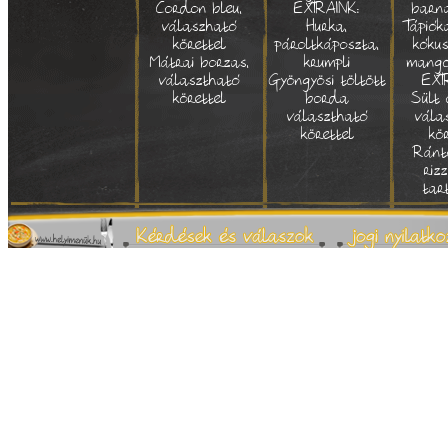
Cordon bleu,
EXTRÁINK:
barna
válaszható
Hurka,
Tápió
körettel
pároltkáposzta,
kókus
Mátrai borzas,
krumpli
mangó
választható
Gyöngyösi töltött
EXT
körettel
borda
Sült 
választható
vála
körettel
kö
Ránt
riz
tar