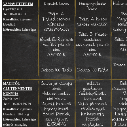
Karfiol leves
Burgonyakrém
Hideg 
VAMAV ÉTTEREM
leves
Gyártelep u. 1.
Föétel A:
Föé
Tel.:
06203451001
Paradicsomos
Föétel A: Húsos
Magy
Kiszállítás:
ingyenes
káposzta,
rakott makaróni
serté
Ebédidő:
sertéspörkölt
korong
Előrendelés:
Lehetséges
Föétel B: Mézes-
Föétel B: Rántott
mustáros
Föétel 
halfilé, párolt
csirkemell, párolt
riz
rizs
rizs
A,B:
A,B:1900 Ft
A,B:1900 Ft
Doboz:
Doboz: 100 Ft/db
Doboz: 100 Ft/db
Savanyú krumpli
Húsleves
Tár
MACITÓL
leves
gazdagon
zöldség
GLUTÉNMENTES
Holsten szelet,
Sertéspörkölt,
V
KONYHA
rizi-bizivel
tésztával
Ro
Zöldfa utca 1
Rakott brokkoli
Natúr jércemell,
csir
Tel.:
+36202159779
barnarizsböl
zöldkörettel
burgon
Kiszállítás:
ingyenes
Borsó fözelék,
Kelkáposzta
Lusta
Ebédidő:
10-13-ig
sült virslivel
fözelék
töltött
Előrendelés:
Lehetséges,
EXTRÁINK:
vagdalttal
(haras
előnyös anyagilag