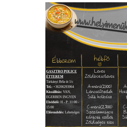
03
Leves
GASZTRO POLICE
Zöldborsóleves
ÉTTEREM
Tárkányi Béla út 1/c
A-menü(2100)
A
Tel.:
+36206293964
Lencsefözelék
Hor
Kiszállítás:
VAN,
Sült kolbász
EGERBEN INGYEN
Ebédidő:
H - P: 11:00 -
C-menü(2700)
C
15:00
Szezámmagos
B
Előrendelés:
Lehetséges
rántott szelet
Sü
Zöldséges rizs