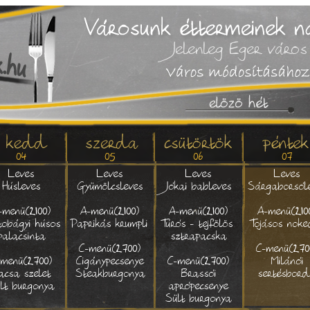
Jelenleg Eger város 
04
05
06
07
Leves
Leves
Leves
Leves
Húsleves
Gyümölcsleves
Jókai bableves
Sárgaborsól
-menü(2100)
A-menü(2100)
A-menü(2100)
A-menü(210
tobágyi húsos
Paprikás krumpli
Túrós - tejfölös
Tojásos noke
palacsinta
sztrapacska
C-menü(2700)
C-menü(270
-menü(2700)
Cigánypecsenye
C-menü(2700)
Milánói
acsa szelet
Steakburgonya
Brassói
sertésbor
lt burgonya
aprópecsenye
Sült burgonya