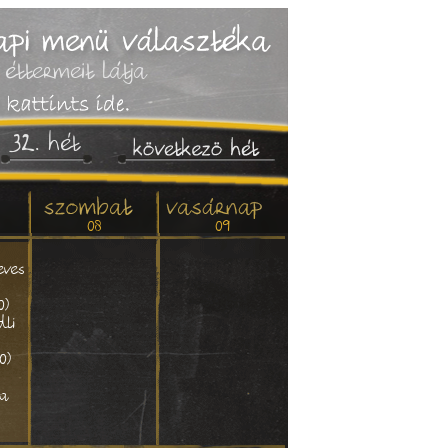
éttermeit látja
32. hét
08
09
eves
0)
dli
0)
da