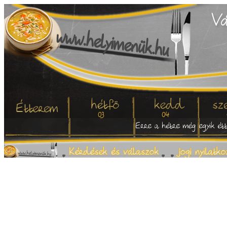
03
04
Erre a hétre még egyik étt